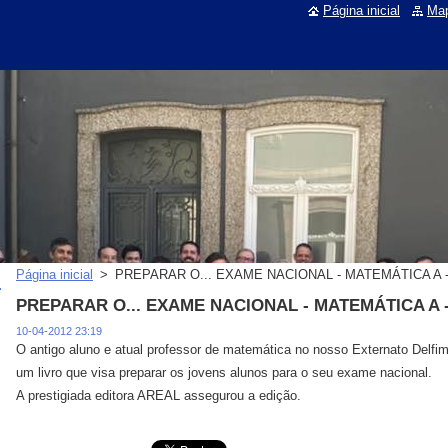
Página inicial
Map
Página inicial
>
PREPARAR O... EXAME NACIONAL - MATEMÁTICA A -
PREPARAR O... EXAME NACIONAL - MATEMÁTICA A -
10-04-2012 23:19
O antigo aluno e atual professor de matemática no nosso Externato Delfim 
um livro que visa preparar os jovens alunos para o seu exame nacional.
A prestigiada editora AREAL assegurou a edição.