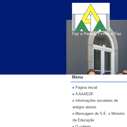
Faz e Pensa, Pensa e Faz
Menu
Página inicial
A AAAEDF
Informações escolares de
antigos alunos
Mensagem de S.E. o Ministro
da Educação
O colégio