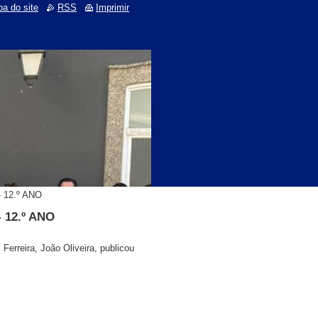
a do site
RSS
Imprimir
 12.º ANO
 12.º ANO
Ferreira, João Oliveira, publicou