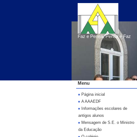
Faz e Pensa, Pensa e Faz
Menu
Página inicial
A AAAEDF
Informações escolares de
antigos alunos
Mensagem de S.E. o Ministro
da Educação
O colégio