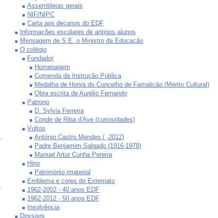
Assembleias gerais
NIF/NIPC
Carta aos decanos do EDF
Informações escolares de antigos alunos
Mensagem de S.E. o Ministro da Educação
O colégio
Fundador
Homenagem
Comenda da Instrução Pública
Medalha de Honra do Concelho de Famalicão (Mérito Cultural)
Obra escrita de Aurélio Fernando
Patrono
D. Sylvia Ferreira
Conde de Riba d'Ave (curiosidades)
Vultos
António Castro Mendes ( -2012)
Padre Benjamim Salgado (1916-1978)
Manuel Artur Cunha Pereira
Hino
Património imaterial
Emblema e cores do Externato
1962-2002 - 40 anos EDF
1962-2012 - 50 anos EDF
Insolvência
Dossiers