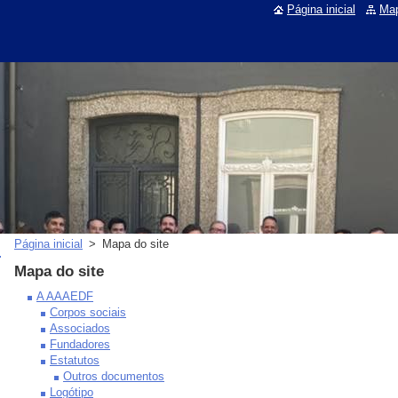
Página inicial
Map
Página inicial
>
Mapa do site
Mapa do site
A AAAEDF
Corpos sociais
Associados
Fundadores
Estatutos
Outros documentos
Logótipo