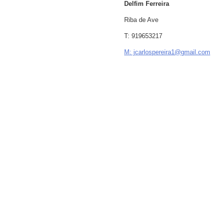
Delfim Ferreira
Riba de Ave
T: 919653217
M: jcarlospereira1@gmail.com