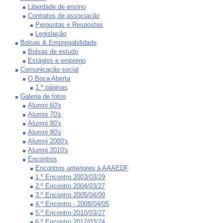
Liberdade de ensino
Contratos de associação
Perguntas e Respostas
Legislação
Bolsas & Empregabilidade
Bolsas de estudo
Estágios e emprego
Comunicação social
O Boca Aberta
1.ª páginas
Galeria de fotos
Alumni 60's
Alumni 70's
Alumni 80's
Alumni 90's
Alumni 2000's
Alumni 2010's
Encontros
Encontros anteriores à AAAEDF
1.º Encontro 2003/03/29
2.º Encontro 2004/03/27
3.º Encontro 2005/04/09
4.º Encontro - 2008/04/05
5.º Encontro 2010/03/27
6.º Encontro 2012/03/24