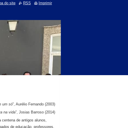
a do site
RSS
Imprimir
m um só
”, Aurélio Fernando (2003)
a na vida
”, Josias Barroso (2014)
 centena de antigos alunos,
egados de educação, professores,