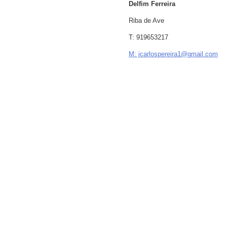
Delfim Ferreira
Riba de Ave
T: 919653217
M: jcarlospereira1@gmail.com