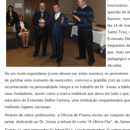
funcionários,
questão de d
Barroso, num 
dia 14 de ma
Santo Tirso,
Externato Del
frequentou d
que, mais tar
pedagógico e
décadas.
De um modo espontâneo (como devem ser estes eventos) os promotores da
de partilhar este momento de reencontro, convívio e gratidão com as comu
reconhecendo na personalidade íntegra e no trabalho do Dr. Josias a fideli
seus fundadores, assim como a marca indelével que deixa em tudo o que r
educativo do Externato Delfim Ferreira, uma instituição cinquentenária qu
melhores lugares nacionais.
Através de vários professores, a Oficina de Poesia iniciou um conjunto
jantar, dedicando ao Dr. Josias a leitura do conto “
A Última Flor
”, de James
Seguiu-se uma apresentação fotográfica, com testemunhos de vários mom