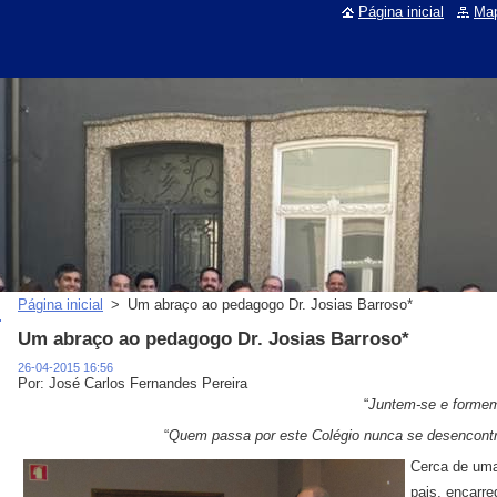
Página inicial
Map
Página inicial
>
Um abraço ao pedagogo Dr. Josias Barroso*
Um abraço ao pedagogo Dr. Josias Barroso*
26-04-2015 16:56
Por: José Carlos Fernandes Pereira
“
Juntem-se e forme
“
Quem passa por este Colégio nunca se desencontr
Cerca de uma
pais, encarr