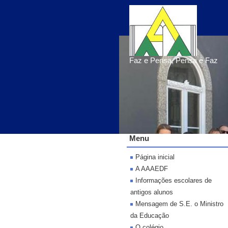
Faz e Pensa, Pensa e Faz
Menu
Página inicial
A AAAEDF
Informações escolares de
antigos alunos
Mensagem de S.E. o Ministro
da Educação
O colégio