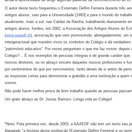
O autor deste texto frequentou o Externato Delfim Ferreira durante três a
antigos alunos, saiu para a Universidade [1993] e para o mundo do trabalh
atualmente, mais a sul, nas Caldas da Rainha, trabalhando diariamente 
antigos alunos, fundou, em 2002, a Associação dos Antigos Alunos do Exte
(
www.aaaedf.pt
), associação que vem promovendo, abnegadamente, um id
intergeracional que mantém vivos os símbolos do Colégio e dá verdadeiro
“
património educativo
”. Por vezes perguntam o que me faz mover, depois 
Colégio?… É nos exemplos de pessoas íntegras e de grande caráter que,
nossos diretores, ou no abraço sincero daqueles nossos professores e fu
por sentimentos do que por vencimentos, tanto deram de si antes de pens
as respostas certas para demonstrar a gratidão a uma instituição a quem
somos.
Não pode haver melhor prova de bom trabalho quando as pessoas passam
Um grato abraço ao Dr. Josias Barroso. Longa vida ao Colégio!
*Nota: Pela primeira vez, desde 2003, a AAAEDF não tem um texto seu pu
Alegando "
a história desta instituição
[Externato Delfim Ferreira]
e os prin