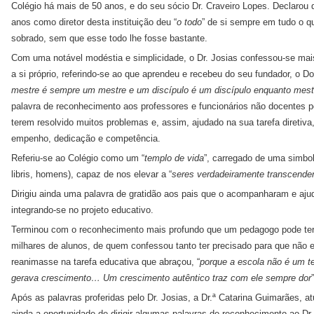
Colégio há mais de 50 anos, e do seu sócio Dr. Craveiro Lopes. Declarou 
anos como diretor desta instituição deu “
o todo
” de si sempre em tudo o q
sobrado, sem que esse todo lhe fosse bastante.
Com uma notável modéstia e simplicidade, o Dr. Josias confessou-se mai
a si próprio, referindo-se ao que aprendeu e recebeu do seu fundador, o Do
mestre é sempre um mestre e um discípulo é um discípulo enquanto mest
palavra de reconhecimento aos professores e funcionários não docentes po
terem resolvido muitos problemas e, assim, ajudado na sua tarefa diretiva
empenho, dedicação e competência.
Referiu-se ao Colégio como um “
templo de vida
”, carregado de uma simbolo
libris, homens), capaz de nos elevar a “
seres verdadeiramente transcende
Dirigiu ainda uma palavra de gratidão aos pais que o acompanharam e aju
integrando-se no projeto educativo.
Terminou com o reconhecimento mais profundo que um pedagogo pode ter, 
milhares de alunos, de quem confessou tanto ter precisado para que não
reanimasse na tarefa educativa que abraçou, “
porque a escola não é um te
gerava crescimento… Um crescimento autêntico traz com ele sempre dor
”
Após as palavras proferidas pelo Dr. Josias, a Dr.ª Catarina Guimarães, at
ainda a oportunidade de dirigir algumas palavras de reconhecimento ao Dr.