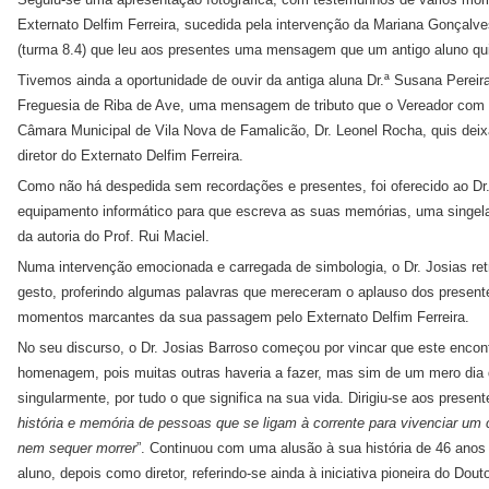
Externato Delfim Ferreira, sucedida pela intervenção da Mariana Gonçalv
(turma 8.4) que leu aos presentes uma mensagem que um antigo aluno quis
Tivemos ainda a oportunidade de ouvir da antiga aluna Dr.ª Susana Pereira
Freguesia de Riba de Ave, uma mensagem de tributo que o Vereador com
Câmara Municipal de Vila Nova de Famalicão, Dr. Leonel Rocha, quis dei
diretor do Externato Delfim Ferreira.
Como não há despedida sem recordações e presentes, foi oferecido ao Dr
equipamento informático para que escreva as suas memórias, uma singela
da autoria do Prof. Rui Maciel.
Numa intervenção emocionada e carregada de simbologia, o Dr. Josias retr
gesto, proferindo algumas palavras que mereceram o aplauso dos present
momentos marcantes da sua passagem pelo Externato Delfim Ferreira.
No seu discurso, o Dr. Josias Barroso começou por vincar que este encon
homenagem, pois muitas outras haveria a fazer, mas sim de um mero dia q
singularmente, por tudo o que significa na sua vida. Dirigiu-se aos prese
história e memória de pessoas que se ligam à corrente para vivenciar um 
nem sequer morrer
”. Continuou com uma alusão à sua história de 46 anos 
aluno, depois como diretor, referindo-se ainda à iniciativa pioneira do Dou