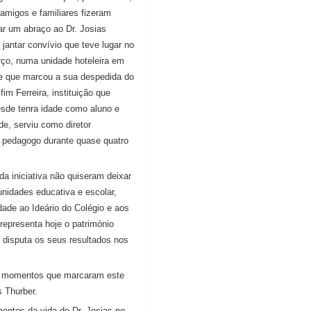
 amigos e familiares fizeram
ar um abraço ao Dr. Josias
jantar convívio que teve lugar no
rço, numa unidade hoteleira em
 e que marcou a sua despedida do
fim Ferreira, instituição que
esde tenra idade como aluno e
de, serviu como diretor
 pedagogo durante quase quatro
 iniciativa não quiseram deixar
nidades educativa e escolar,
dade ao Ideário do Colégio e aos
epresenta hoje o património
e disputa os seus resultados nos
 de momentos que marcaram este
 Thurber.
entos da vida do Dr. Josias no