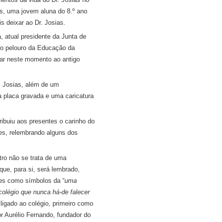
es, uma jovem aluna do 8.º ano
 deixar ao Dr. Josias.
, atual presidente da Junta de
 o pelouro da Educação da
xar neste momento ao antigo
. Josias, além de um
 placa gravada e uma caricatura
ibuiu aos presentes o carinho do
es, relembrando alguns dos
tro não se trata de uma
ue, para si, será lembrado,
ntes como símbolos da “
uma
colégio que nunca há-de falecer
ligado ao colégio, primeiro como
tor Aurélio Fernando, fundador do