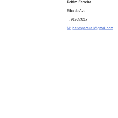
Delfim Ferreira
Riba de Ave
T: 919653217
M: jcarlospereira1@gmail.com