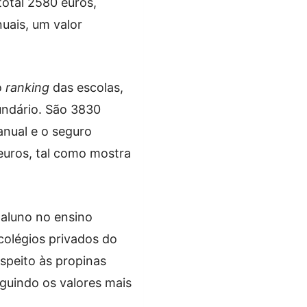
otal 2580 euros,
uais, um valor
o
ranking
das escolas,
undário. São 3830
anual e o seguro
euros, tal como mostra
aluno no ensino
colégios privados do
speito às propinas
guindo os valores mais