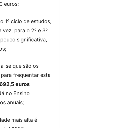
0 euros;
 o 1º ciclo de estudos,
 vez, para o 2º e 3º
pouco significativa,
os;
ica-se que são os
 para frequentar esta
692,5 euros
 Já no Ensino
os anuais;
dade mais alta é