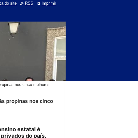
a do site
RSS
Imprimir
 propinas nos cinco melhores
 às propinas nos cinco
ensino estatal é
 privados do país.