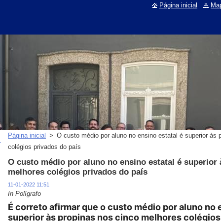
Página inicial
Map
Página inicial
>
O custo médio por aluno no ensino estatal é superior às
colégios privados do país
O custo médio por aluno no ensino estatal é superior
melhores colégios privados do país
11-01-2022 11:51
In Polígrafo
É correto afirmar que o custo médio por aluno no 
superior às propinas nos cinco melhores colégios