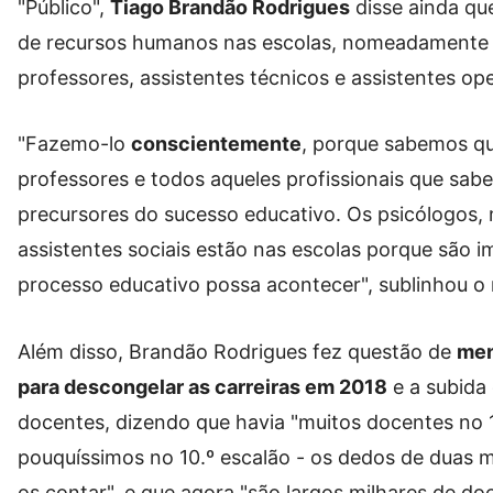
"Público",
Tiago Brandão Rodrigues
disse ainda q
de recursos humanos nas escolas, nomeadamente 
professores, assistentes técnicos e assistentes ope
"Fazemo-lo
conscientemente
, porque sabemos qu
professores e todos aqueles profissionais que s
precursores do sucesso educativo. Os psicólogos,
assistentes sociais estão nas escolas porque são 
processo educativo possa acontecer", sublinhou o
Além disso, Brandão Rodrigues fez questão de
men
para descongelar as carreiras em 2018
e a subida
docentes, dizendo que havia "muitos docentes no 1.º
pouquíssimos no 10.º escalão - os dedos de duas
os contar", e que agora "são largos milhares de d