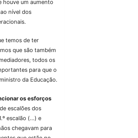
ue houve um aumento
ao nível dos
racionais.
e temos de ter
abemos que são também
 mediadores, todos os
importantes para que o
 ministro da Educação.
cionar os esforços
 de escalões dos
 escalão (...) e
 mãos chegavam para
ocentes que estão no