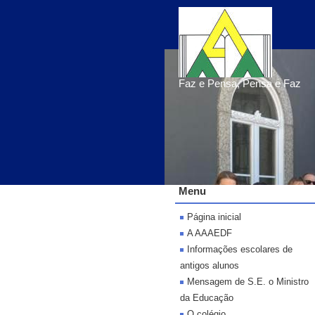
Faz e Pensa, Pensa e Faz
Menu
Página inicial
A AAAEDF
Informações escolares de
antigos alunos
Mensagem de S.E. o Ministro
da Educação
O colégio