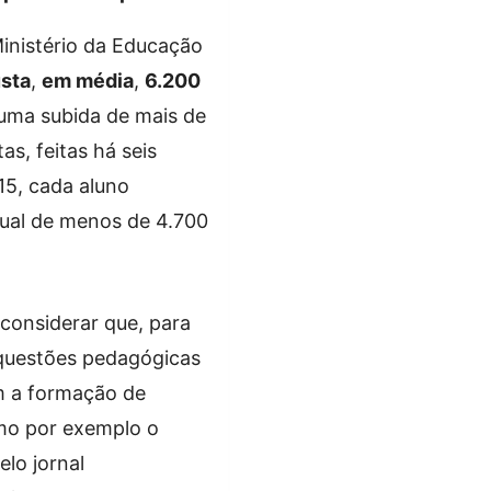
inistério da Educação
usta
,
em média
,
6.200
 uma subida de mais de
s, feitas há seis
15, cada aluno
ual de menos de 4.700
 considerar que, para
 questões pedagógicas
m a formação de
omo por exemplo o
elo jornal