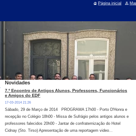
Página inicial
Map
Novidades
7.º Encontro de Antigos Alunos, Professores, Funcionários
e Amigos do EDF
17-03-2014 21:26
Sábado, 29 de Março de 2014 PROGRAMA 17h00 - Porto D'Honra e
recepção no Colégio 18h00 - Missa de Sufrágio pelos antigos alunos e
professores falecidos 20h00 - Jantar de confraternização do Hotel
Cidnay (Sto. Tirso) Apresentação de uma reportagem video...