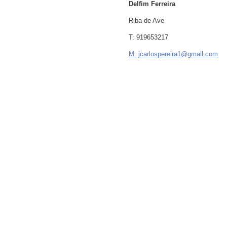
Delfim Ferreira
Riba de Ave
T: 919653217
M: jcarlospereira1@gmail.com