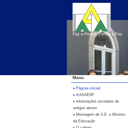
Faz e Pensa, Pensa e Faz
Menu
Página inicial
A AAAEDF
Informações escolares de
antigos alunos
Mensagem de S.E. o Ministro
da Educação
O colégio