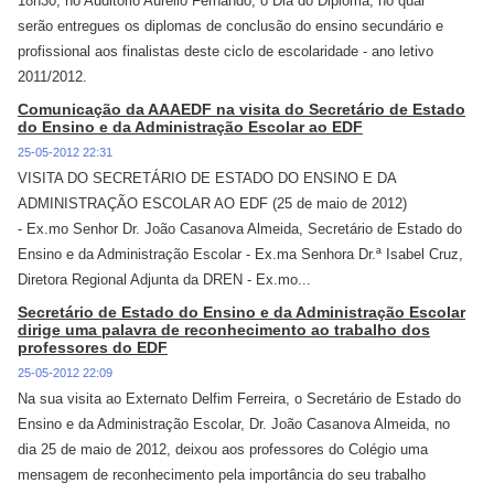
18h30, no Auditório Aurélio Fernando, o Dia do Diploma, no qual
serão entregues os diplomas de conclusão do ensino secundário e
profissional aos finalistas deste ciclo de escolaridade - ano letivo
2011/2012.
Comunicação da AAAEDF na visita do Secretário de Estado
do Ensino e da Administração Escolar ao EDF
25-05-2012 22:31
VISITA DO SECRETÁRIO DE ESTADO DO ENSINO E DA
ADMINISTRAÇÃO ESCOLAR AO EDF (25 de maio de 2012)
- Ex.mo Senhor Dr. João Casanova Almeida, Secretário de Estado do
Ensino e da Administração Escolar - Ex.ma Senhora Dr.ª Isabel Cruz,
Diretora Regional Adjunta da DREN - Ex.mo...
Secretário de Estado do Ensino e da Administração Escolar
dirige uma palavra de reconhecimento ao trabalho dos
professores do EDF
25-05-2012 22:09
Na sua visita ao Externato Delfim Ferreira, o Secretário de Estado do
Ensino e da Administração Escolar, Dr. João Casanova Almeida, no
dia 25 de maio de 2012, deixou aos professores do Colégio uma
mensagem de reconhecimento pela importância do seu trabalho